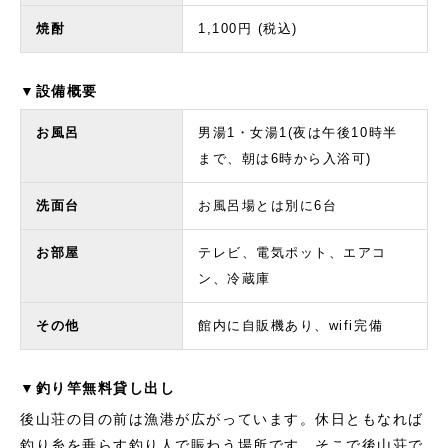
焼酎
1,100円 (税込)
▼設備概要
お風呂
男湯1・女湯1(夜は午後10時半
まで、朝は6時から入浴可)
洗面台
お風呂場とは別に6台
お部屋
テレビ、電気ポット、エアコ
ン、冷蔵庫
その他
館内に自販機あり、wifi完備
▼釣り竿無料貸し出し
後山荘の目の前は漁港が広がっています。休日ともなれば
釣り糸を垂らす釣り人で賑わう場所です。そこで後山荘で